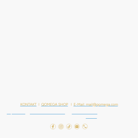
KONTAKT
l
QOMEGA SHOP
l
E-Mail: mail@qomega.com
Impressum
l
Datenschutzerklärung
l
Widerrufsrecht
l © Urheberrecht l
Alle Rechte vorbehalten l
Studie